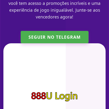
você tem acesso a promoções incríveis e uma
experiência de jogo inigualável. Junte-se aos
vencedores agora!
SEGUIR NO TELEGRAM