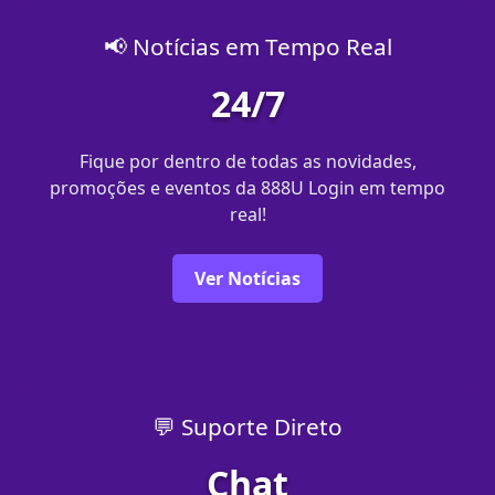
📢 Notícias em Tempo Real
24/7
Fique por dentro de todas as novidades,
promoções e eventos da 888U Login em tempo
real!
Ver Notícias
💬 Suporte Direto
Chat