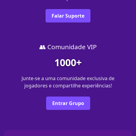
Falar Suporte
👥 Comunidade VIP
1000+
Junte-se a uma comunidade exclusiva de
jogadores e compartilhe experiências!
Entrar Grupo