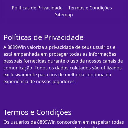
Políticas de Privacidade
Termos e Condições
Sitemap
Políticas de Privacidade
A 8899Win valoriza a privacidade de seus usuários e
está empenhada em proteger todas as informações
pessoais fornecidas durante o uso de nossos canais de
comunicação. Todos os dados coletados são utilizados
exclusivamente para fins de melhoria contínua da
experiência de nossos jogadores.
Termos e Condições
Os usuários da 8899Win concordam em respeitar todas