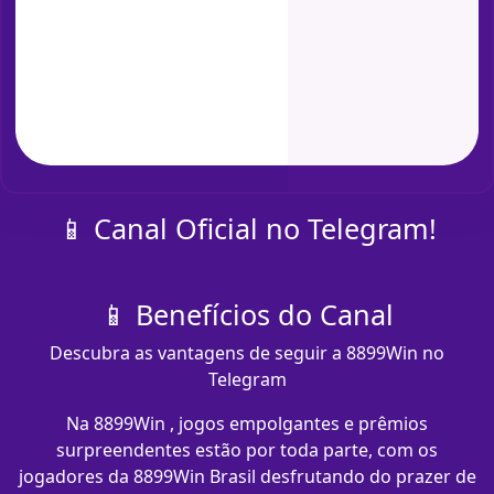
📱 Canal Oficial no Telegram!
📱 Benefícios do Canal
Descubra as vantagens de seguir a 8899Win no
Telegram
Na 8899Win , jogos empolgantes e prêmios
surpreendentes estão por toda parte, com os
jogadores da 8899Win Brasil desfrutando do prazer de