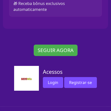
🎁 Receba bônus exclusivos
automaticamente
SEGUIR AGORA
Acessos
Login
Registrar-se