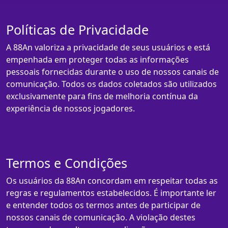
Políticas de Privacidade
A 88An valoriza a privacidade de seus usuários e está
empenhada em proteger todas as informações
pessoais fornecidas durante o uso de nossos canais de
comunicação. Todos os dados coletados são utilizados
exclusivamente para fins de melhoria contínua da
experiência de nossos jogadores.
Termos e Condições
Os usuários da 88An concordam em respeitar todas as
regras e regulamentos estabelecidos. É importante ler
e entender todos os termos antes de participar de
nossos canais de comunicação. A violação destes