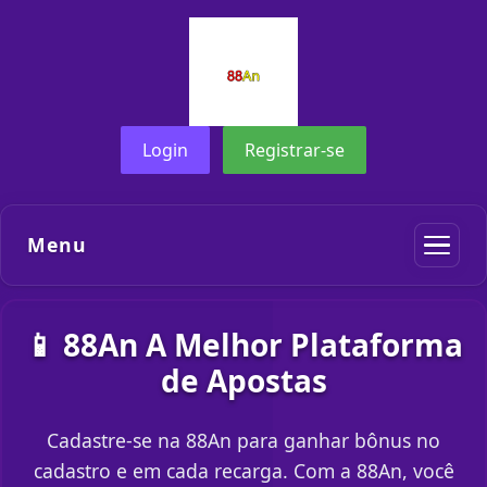
Login
Registrar-se
Menu
📱 88An A Melhor Plataforma
de Apostas
Cadastre-se na 88An para ganhar bônus no
cadastro e em cada recarga. Com a 88An, você