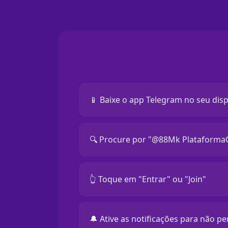
📱 Baixe o app Telegram no seu disp
🔍 Procure por "@88Mk PlataformaO
👆 Toque em "Entrar" ou "Join"
🔔 Ative as notificações para não p