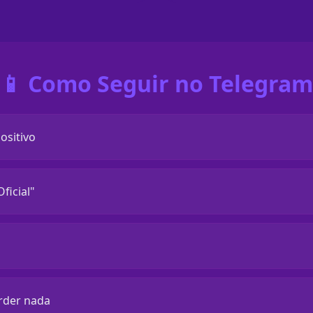
📱 Como Seguir no Telegram
ositivo
ficial"
erder nada