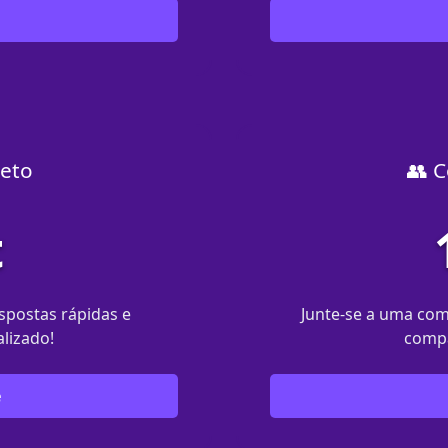
reto
👥 
t
espostas rápidas e
Junte-se a uma com
lizado!
compa
e