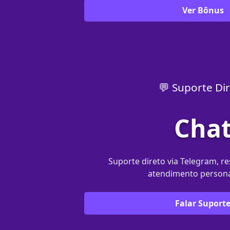
Ver Bônus
💬 Suporte Di
Cha
Suporte direto via Telegram, r
atendimento persona
Falar Suport