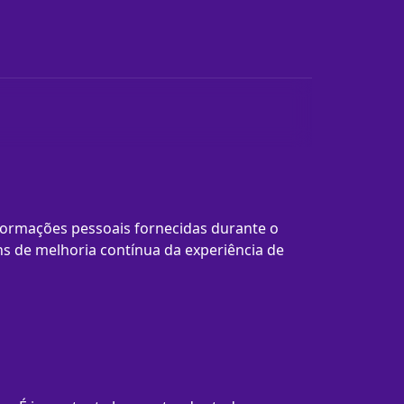
formações pessoais fornecidas durante o
ns de melhoria contínua da experiência de