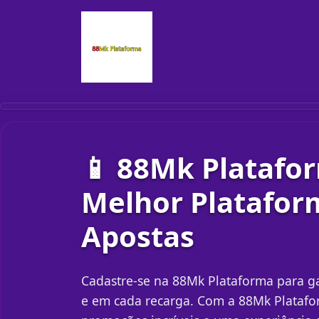
📱 88Mk Platafo
Melhor Platafor
Apostas
Cadastre-se na 88Mk Plataforma para g
e em cada recarga. Com a 88Mk Platafo