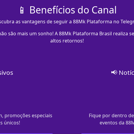
📱 Benefícios do Canal
cubra as vantagens de seguir a 88Mk Plataforma no Tele
não são mais um sonho! A 88Mk Plataforma Brasil realiza s
altos retornos!
sivos
📢 Notí
m, promoções especiais
Fique por dentro d
s únicos!
eventos da 88M