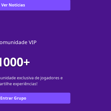
Ver Notícias
Comunidade VIP
1000+
unidade exclusiva de jogadores e
rtilhe experiências!
Entrar Grupo