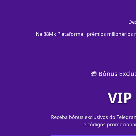
Des
Na 88Mk Plataforma , prêmios milionários 
🎁 Bônus Exclu
VIP
Receba bônus exclusivos do Telegra
e códigos promocionai