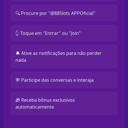
🔍 Procure por "@88Slots APPOficial"
👆 Toque em "Entrar" ou "Join"
🔔 Ative as notificações para não perder
nada
💬 Participe das conversas e interaja
🎁 Receba bônus exclusivos
automaticamente