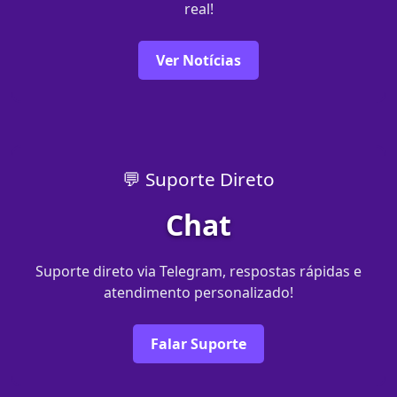
real!
Ver Notícias
💬 Suporte Direto
Chat
Suporte direto via Telegram, respostas rápidas e
atendimento personalizado!
Falar Suporte