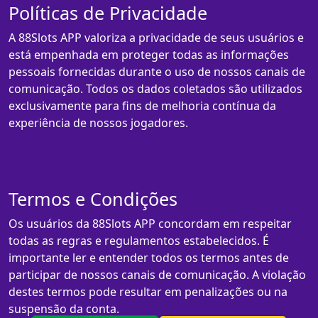
Políticas de Privacidade
A 88Slots APP valoriza a privacidade de seus usuários e
está empenhada em proteger todas as informações
pessoais fornecidas durante o uso de nossos canais de
comunicação. Todos os dados coletados são utilizados
exclusivamente para fins de melhoria contínua da
experiência de nossos jogadores.
Termos e Condições
Os usuários da 88Slots APP concordam em respeitar
todas as regras e regulamentos estabelecidos. É
importante ler e entender todos os termos antes de
participar de nossos canais de comunicação. A violação
destes termos pode resultar em penalizações ou na
suspensão da conta.