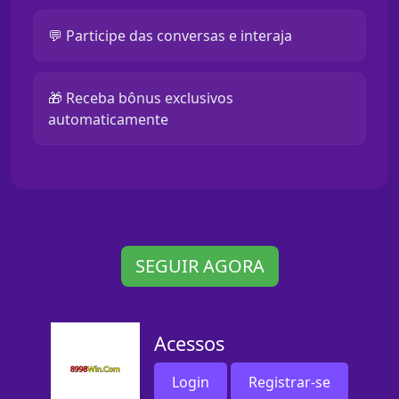
💬 Participe das conversas e interaja
🎁 Receba bônus exclusivos
automaticamente
SEGUIR AGORA
Acessos
Login
Registrar-se