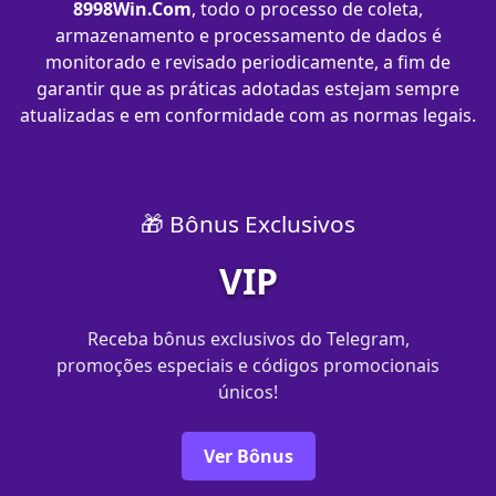
8998Win.Com
, todo o processo de coleta,
armazenamento e processamento de dados é
monitorado e revisado periodicamente, a fim de
garantir que as práticas adotadas estejam sempre
atualizadas e em conformidade com as normas legais.
🎁 Bônus Exclusivos
VIP
Receba bônus exclusivos do Telegram,
promoções especiais e códigos promocionais
únicos!
Ver Bônus