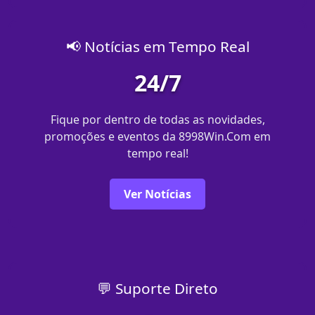
📢 Notícias em Tempo Real
24/7
Fique por dentro de todas as novidades,
promoções e eventos da 8998Win.Com em
tempo real!
Ver Notícias
💬 Suporte Direto