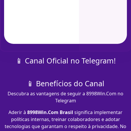
📱 Canal Oficial no Telegram!
📱 Benefícios do Canal
Descubra as vantagens de seguir a 8998Win.Com no
Telegram
Aderir à
8998Win.Com Brasil
significa implementar
políticas internas, treinar colaboradores e adotar
tecnologias que garantam o respeito à privacidade. No