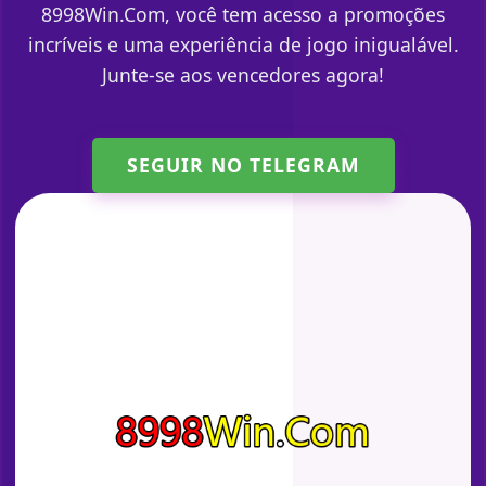
8998Win.Com, você tem acesso a promoções
incríveis e uma experiência de jogo inigualável.
Junte-se aos vencedores agora!
SEGUIR NO TELEGRAM