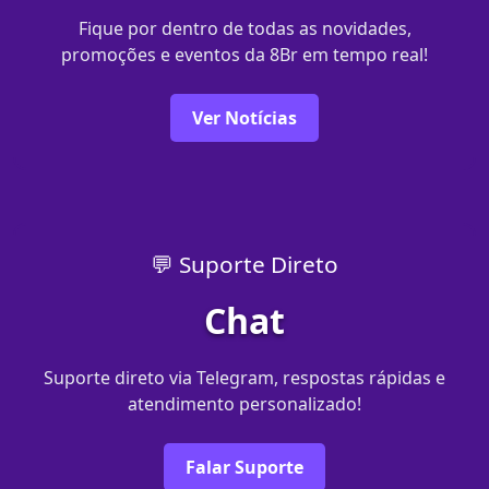
Fique por dentro de todas as novidades,
promoções e eventos da 8Br em tempo real!
Ver Notícias
💬 Suporte Direto
Chat
Suporte direto via Telegram, respostas rápidas e
atendimento personalizado!
Falar Suporte