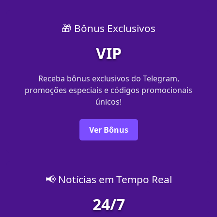
🎁 Bônus Exclusivos
VIP
Receba bônus exclusivos do Telegram,
promoções especiais e códigos promocionais
únicos!
Ver Bônus
📢 Notícias em Tempo Real
24/7