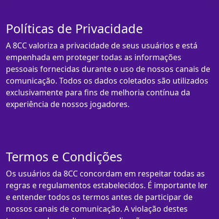
Políticas de Privacidade
A 8CC valoriza a privacidade de seus usuários e está
empenhada em proteger todas as informações
pessoais fornecidas durante o uso de nossos canais de
comunicação. Todos os dados coletados são utilizados
exclusivamente para fins de melhoria contínua da
experiência de nossos jogadores.
Termos e Condições
Os usuários da 8CC concordam em respeitar todas as
regras e regulamentos estabelecidos. É importante ler
e entender todos os termos antes de participar de
nossos canais de comunicação. A violação destes