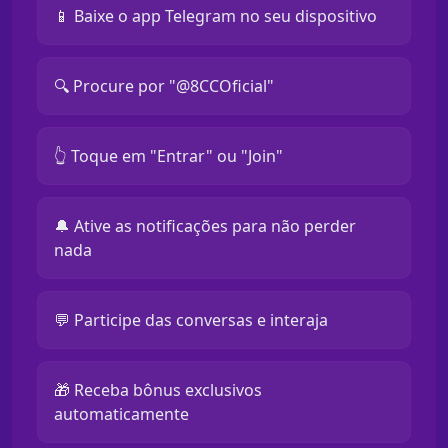
📱 Baixe o app Telegram no seu dispositivo
🔍 Procure por "@8CCOficial"
👆 Toque em "Entrar" ou "Join"
🔔 Ative as notificações para não perder
nada
💬 Participe das conversas e interaja
🎁 Receba bônus exclusivos
automaticamente