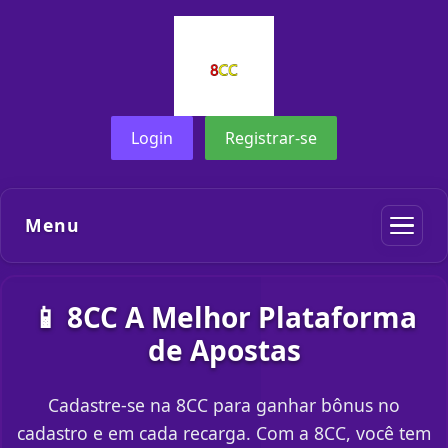
Login
Registrar-se
Menu
📱 8CC A Melhor Plataforma
de Apostas
Cadastre-se na 8CC para ganhar bônus no
cadastro e em cada recarga. Com a 8CC, você tem