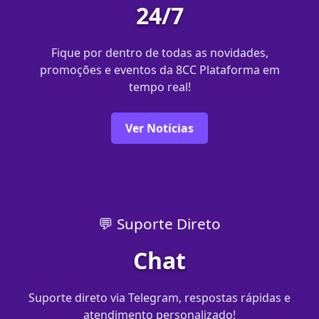
24/7
Fique por dentro de todas as novidades,
promoções e eventos da 8CC Plataforma em
tempo real!
Ver Notícias
💬 Suporte Direto
Chat
Suporte direto via Telegram, respostas rápidas e
atendimento personalizado!