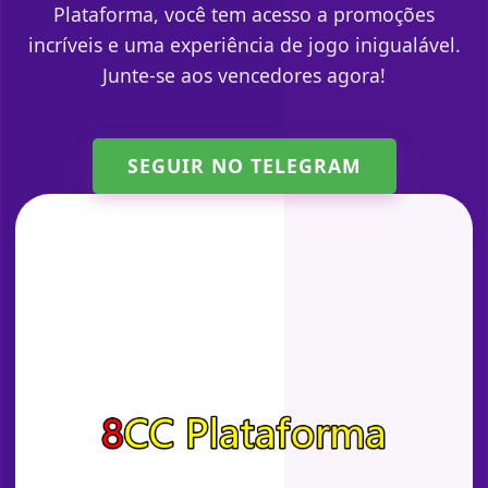
Plataforma, você tem acesso a promoções
incríveis e uma experiência de jogo inigualável.
Junte-se aos vencedores agora!
SEGUIR NO TELEGRAM