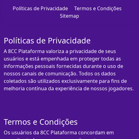
Políticas de Privacidade
Termos e Condições
Sitemap
Políticas de Privacidade
A 8CC Plataforma valoriza a privacidade de seus
usuários e está empenhada em proteger todas as
informações pessoais fornecidas durante o uso de
nossos canais de comunicação. Todos os dados
coletados são utilizados exclusivamente para fins de
melhoria contínua da experiência de nossos jogadores.
Termos e Condições
Os usuários da 8CC Plataforma concordam em