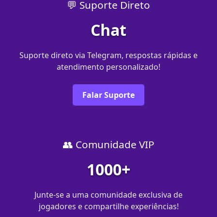
💬 Suporte Direto
Chat
Suporte direto via Telegram, respostas rápidas e
atendimento personalizado!
Falar Suporte
👥 Comunidade VIP
1000+
Junte-se a uma comunidade exclusiva de
jogadores e compartilhe experiências!