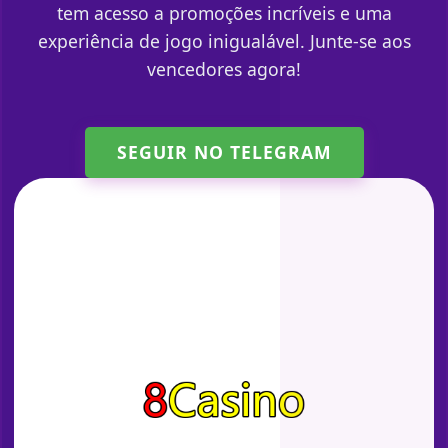
tem acesso a promoções incríveis e uma
experiência de jogo inigualável. Junte-se aos
vencedores agora!
SEGUIR NO TELEGRAM