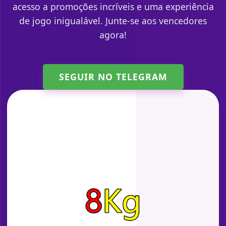
acesso a promoções incríveis e uma experiência
de jogo inigualável. Junte-se aos vencedores
agora!
SEGUIR NO TELEGRAM