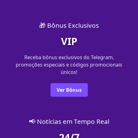
🎁 Bônus Exclusivos
VIP
Receba bônus exclusivos do Telegram,
promoções especiais e códigos promocionais
únicos!
Ver Bônus
📢 Notícias em Tempo Real
24/7