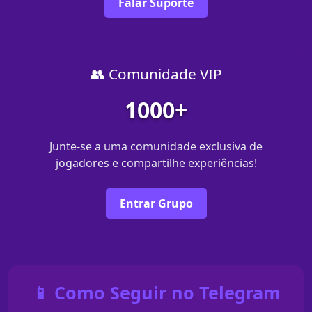
Falar Suporte
👥 Comunidade VIP
1000+
Junte-se a uma comunidade exclusiva de
jogadores e compartilhe experiências!
Entrar Grupo
📱 Como Seguir no Telegram