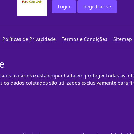
Login
Registrar-se
Políticas de Privacidade
Termos e Condições
Sitemap
de
e seus usuários e está empenhada em proteger todas as in
 os dados coletados são utilizados exclusivamente para fi