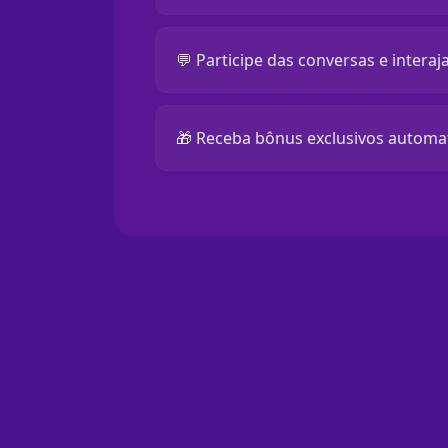
💬 Participe das conversas e interaj
🎁 Receba bônus exclusivos autom