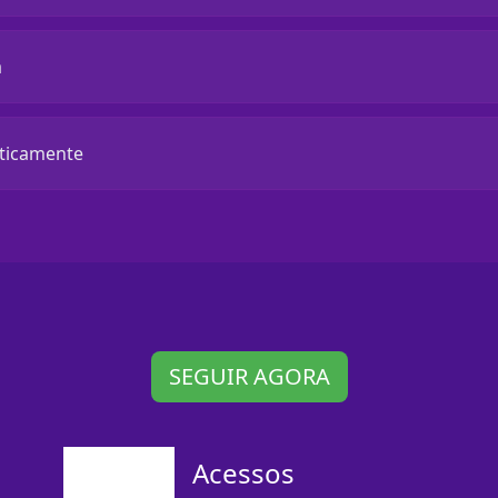
a
aticamente
SEGUIR AGORA
Acessos