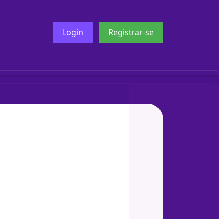
Login
Registrar-se