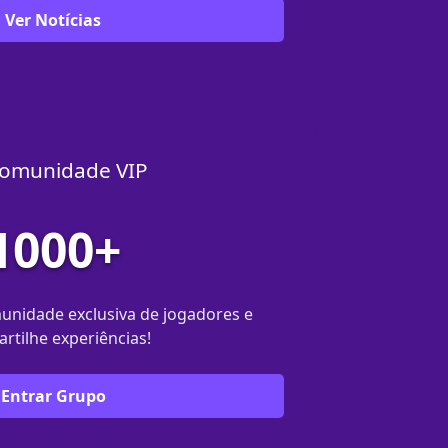
Ver Notícias
Comunidade VIP
1000+
unidade exclusiva de jogadores e
rtilhe experiências!
Entrar Grupo