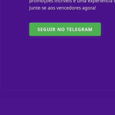
promoções incríveis e uma experiência d
Junte-se aos vencedores agora!
SEGUIR NO TELEGRAM