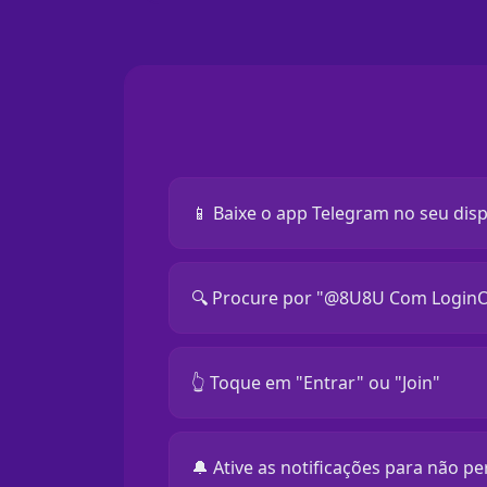
📱 Baixe o app Telegram no seu disp
🔍 Procure por "@8U8U Com LoginOf
👆 Toque em "Entrar" ou "Join"
🔔 Ative as notificações para não p