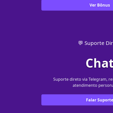
Ver Bônus
💬 Suporte Di
Cha
Suporte direto via Telegram, r
atendimento persona
Falar Suport