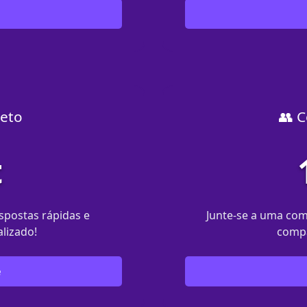
reto
👥 
t
espostas rápidas e
Junte-se a uma com
lizado!
compa
e