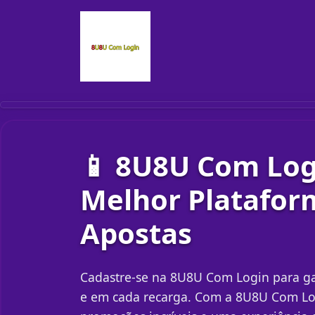
📱 8U8U Com Log
Melhor Platafor
Apostas
Cadastre-se na 8U8U Com Login para g
e em cada recarga. Com a 8U8U Com Log