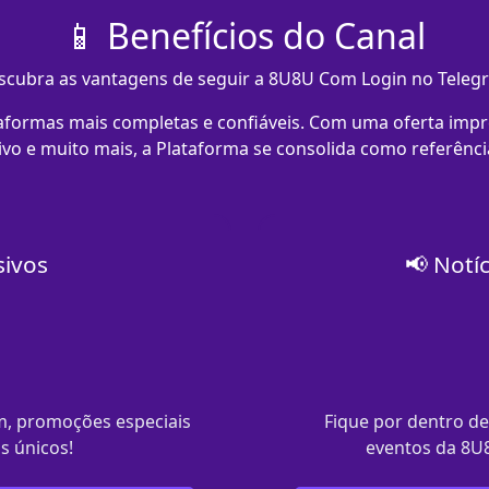
📱 Benefícios do Canal
scubra as vantagens de seguir a 8U8U Com Login no Teleg
ormas mais completas e confiáveis. Com uma oferta impre
 vivo e muito mais, a Plataforma se consolida como referênci
sivos
📢 Notí
m, promoções especiais
Fique por dentro d
s únicos!
eventos da 8U