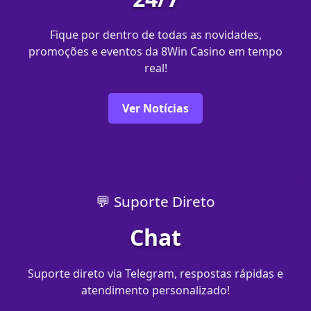
Fique por dentro de todas as novidades,
promoções e eventos da 8Win Casino em tempo
real!
Ver Notícias
💬 Suporte Direto
Chat
Suporte direto via Telegram, respostas rápidas e
atendimento personalizado!