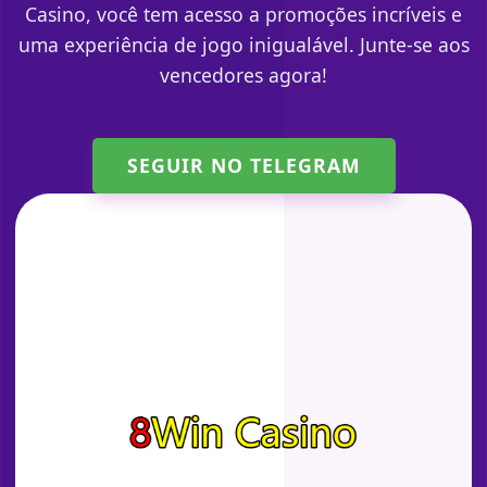
Casino, você tem acesso a promoções incríveis e
uma experiência de jogo inigualável. Junte-se aos
vencedores agora!
SEGUIR NO TELEGRAM