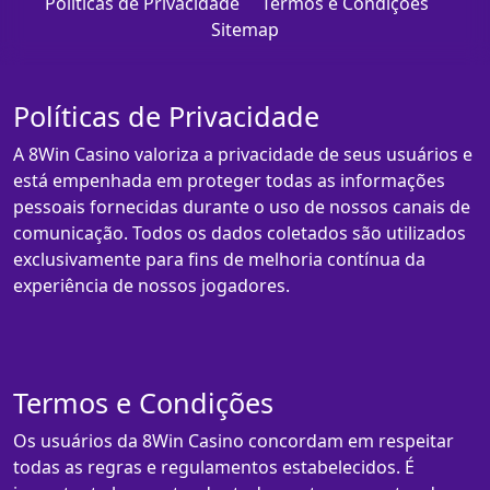
Políticas de Privacidade
Termos e Condições
Sitemap
Políticas de Privacidade
A 8Win Casino valoriza a privacidade de seus usuários e
está empenhada em proteger todas as informações
pessoais fornecidas durante o uso de nossos canais de
comunicação. Todos os dados coletados são utilizados
exclusivamente para fins de melhoria contínua da
experiência de nossos jogadores.
Termos e Condições
Os usuários da 8Win Casino concordam em respeitar
todas as regras e regulamentos estabelecidos. É