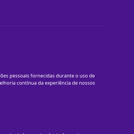
ções pessoais fornecidas durante o uso de
elhoria contínua da experiência de nossos