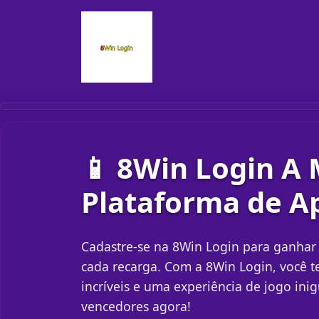
📱 8Win Login A
Plataforma de A
Cadastre-se na 8Win Login para ganhar
cada recarga. Com a 8Win Login, você 
incríveis e uma experiência de jogo inig
vencedores agora!