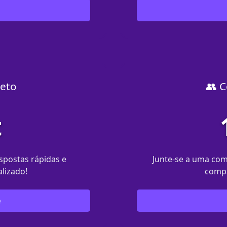
reto
👥 
t
espostas rápidas e
Junte-se a uma com
lizado!
compa
e