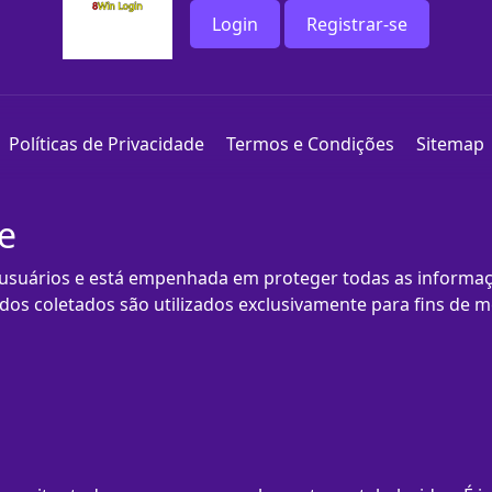
Login
Registrar-se
Políticas de Privacidade
Termos e Condições
Sitemap
de
s usuários e está empenhada em proteger todas as informa
os coletados são utilizados exclusivamente para fins de m