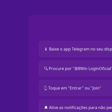
📱 Baixe o app Telegram no seu disp
🔍 Procure por "@8Win LoginOficial
👆 Toque em "Entrar" ou "Join"
🔔 Ative as notificações para não p