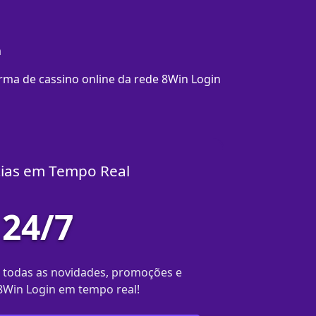
m
rma de cassino online da rede 8Win Login
cias em Tempo Real
24/7
e todas as novidades, promoções e
8Win Login em tempo real!