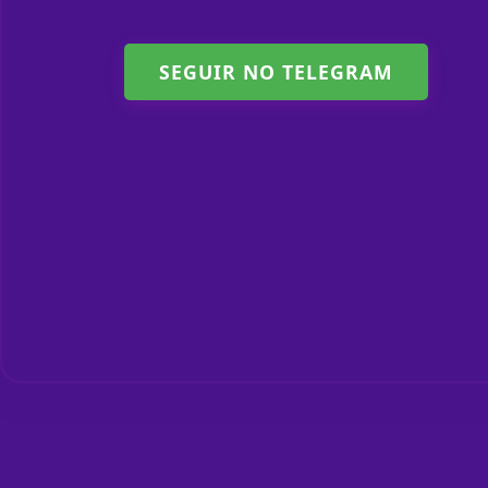
SEGUIR NO TELEGRAM