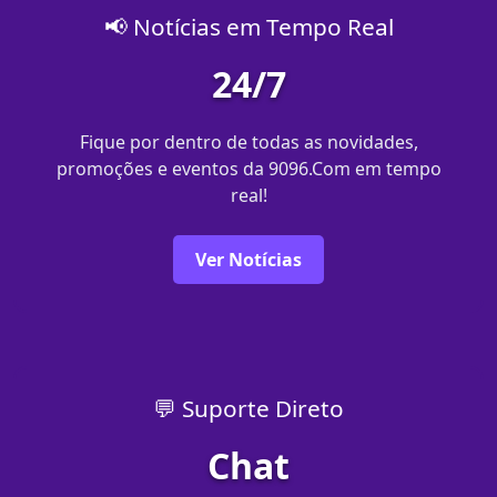
📢 Notícias em Tempo Real
24/7
Fique por dentro de todas as novidades,
promoções e eventos da 9096.Com em tempo
real!
Ver Notícias
💬 Suporte Direto
Chat