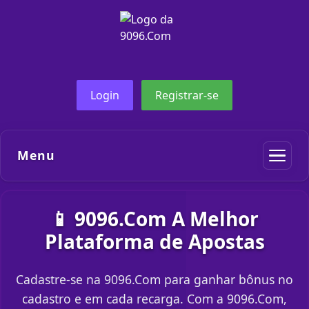
Login
Registrar-se
Menu
📱 9096.Com A Melhor
Plataforma de Apostas
Cadastre-se na 9096.Com para ganhar bônus no
cadastro e em cada recarga. Com a 9096.Com,