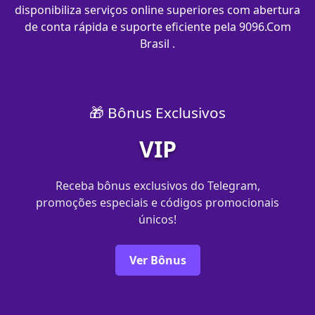
disponibiliza serviços online superiores com abertura
de conta rápida e suporte eficiente pela 9096.Com
Brasil .
🎁 Bônus Exclusivos
VIP
Receba bônus exclusivos do Telegram,
promoções especiais e códigos promocionais
únicos!
Ver Bônus