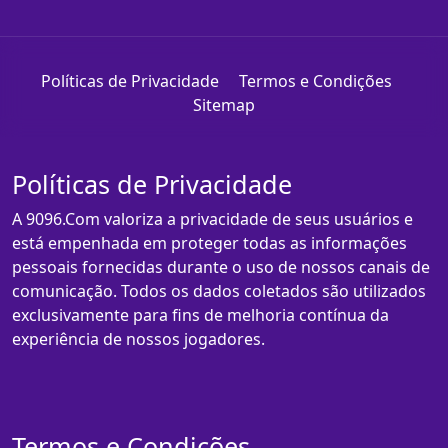
Políticas de Privacidade
Termos e Condições
Sitemap
Políticas de Privacidade
A 9096.Com valoriza a privacidade de seus usuários e
está empenhada em proteger todas as informações
pessoais fornecidas durante o uso de nossos canais de
comunicação. Todos os dados coletados são utilizados
exclusivamente para fins de melhoria contínua da
experiência de nossos jogadores.
Termos e Condições