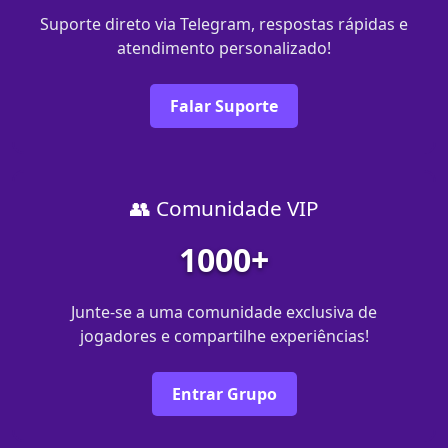
Suporte direto via Telegram, respostas rápidas e
atendimento personalizado!
Falar Suporte
👥 Comunidade VIP
1000+
Junte-se a uma comunidade exclusiva de
jogadores e compartilhe experiências!
Entrar Grupo