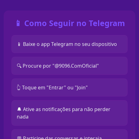
📱 Como Seguir no Telegram
📱 Baixe o app Telegram no seu dispositivo
🔍 Procure por "@9096.ComOficial"
👆 Toque em "Entrar" ou "Join"
🔔 Ative as notificações para não perder
nada
💬 Participe das conversas e interaja