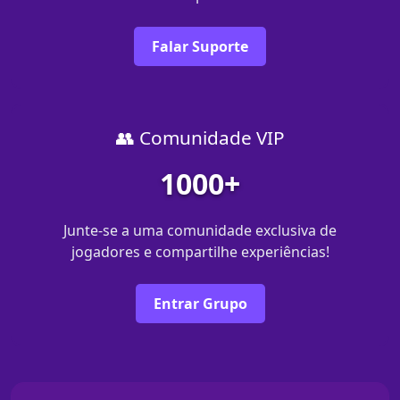
Falar Suporte
👥 Comunidade VIP
1000+
Junte-se a uma comunidade exclusiva de
jogadores e compartilhe experiências!
Entrar Grupo