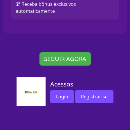
🎁 Receba bônus exclusivos
automaticamente
SEGUIR AGORA
Acessos
Login
Registrar-se