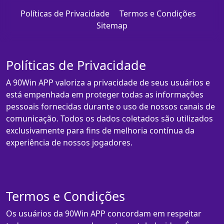
Políticas de Privacidade
Termos e Condições
Sitemap
Políticas de Privacidade
A 90Win APP valoriza a privacidade de seus usuários e
está empenhada em proteger todas as informações
pessoais fornecidas durante o uso de nossos canais de
comunicação. Todos os dados coletados são utilizados
exclusivamente para fins de melhoria contínua da
experiência de nossos jogadores.
Termos e Condições
Os usuários da 90Win APP concordam em respeitar