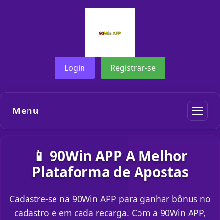
Login
Registrar-se
Menu
📱 90Win APP A Melhor
Plataforma de Apostas
Cadastre-se na 90Win APP para ganhar bônus no
cadastro e em cada recarga. Com a 90Win APP,