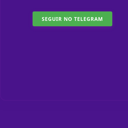
SEGUIR NO TELEGRAM