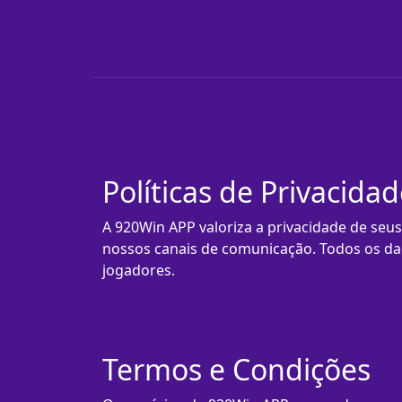
Políticas de Privacida
A 920Win APP valoriza a privacidade de seu
nossos canais de comunicação. Todos os dad
jogadores.
Termos e Condições