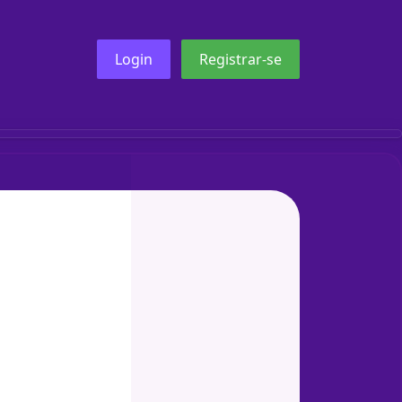
Login
Registrar-se