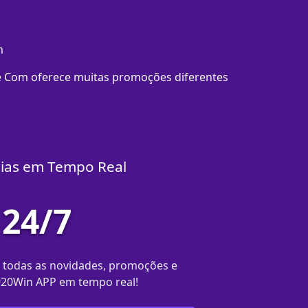
m
e Com oferece muitas promoções diferentes
cias em Tempo Real
24/7
e todas as novidades, promoções e
920Win APP em tempo real!