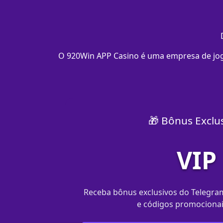
O 920Win APP Casino é uma empresa de jog
🎁 Bônus Exclu
VIP
Receba bônus exclusivos do Telegra
e códigos promocionai