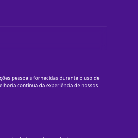
ções pessoais fornecidas durante o uso de
elhoria contínua da experiência de nossos