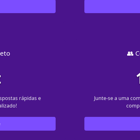
reto
👥 
t
espostas rápidas e
Junte-se a uma com
lizado!
compa
e