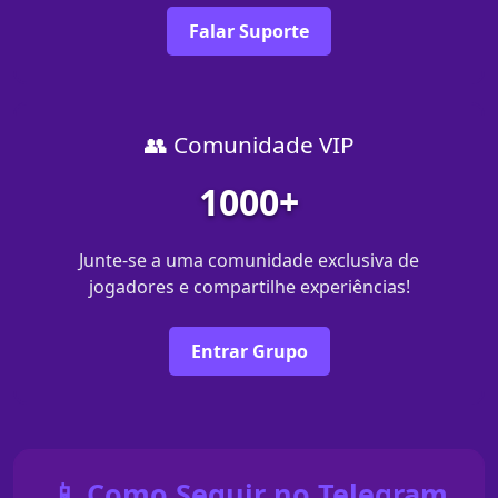
Falar Suporte
👥 Comunidade VIP
1000+
Junte-se a uma comunidade exclusiva de
jogadores e compartilhe experiências!
Entrar Grupo
📱 Como Seguir no Telegram