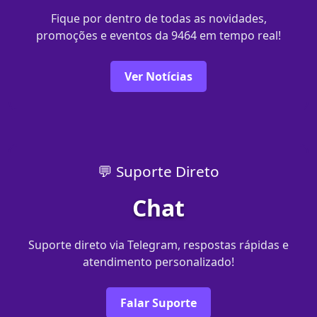
Fique por dentro de todas as novidades,
promoções e eventos da 9464 em tempo real!
Ver Notícias
💬 Suporte Direto
Chat
Suporte direto via Telegram, respostas rápidas e
atendimento personalizado!
Falar Suporte