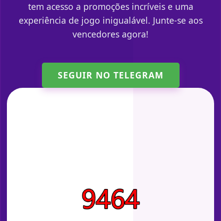
tem acesso a promoções incríveis e uma
experiência de jogo inigualável. Junte-se aos
vencedores agora!
SEGUIR NO TELEGRAM