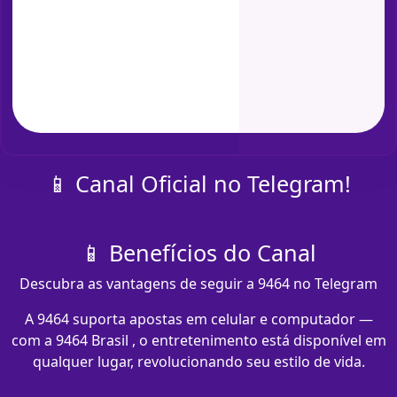
📱 Canal Oficial no Telegram!
📱 Benefícios do Canal
Descubra as vantagens de seguir a 9464 no Telegram
A 9464 suporta apostas em celular e computador —
com a 9464 Brasil , o entretenimento está disponível em
qualquer lugar, revolucionando seu estilo de vida.