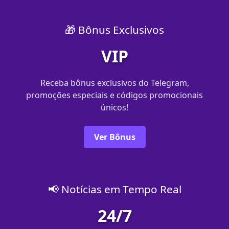
🎁 Bônus Exclusivos
VIP
Receba bônus exclusivos do Telegram,
promoções especiais e códigos promocionais
únicos!
Ver Bônus
📢 Notícias em Tempo Real
24/7