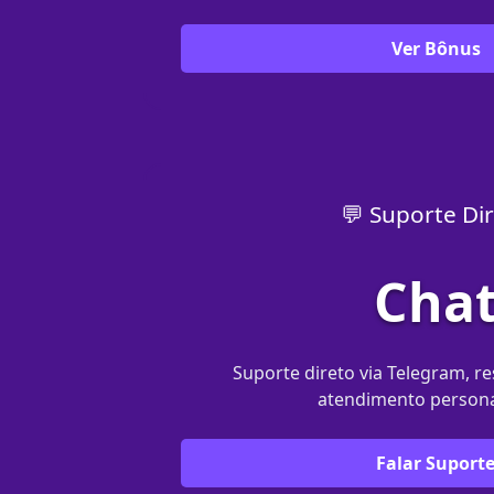
Ver Bônus
💬 Suporte Di
Cha
Suporte direto via Telegram, r
atendimento persona
Falar Suport