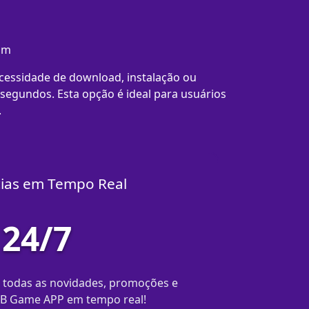
am
cessidade de download, instalação ou
m segundos. Esta opção é ideal para usuários
.
cias em Tempo Real
24/7
e todas as novidades, promoções e
5B Game APP em tempo real!