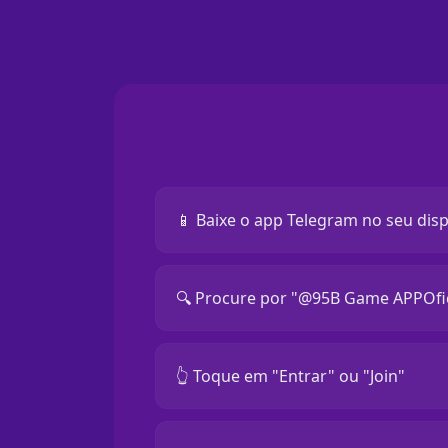
📱 Baixe o app Telegram no seu disp
🔍 Procure por "@95B Game APPOfic
👆 Toque em "Entrar" ou "Join"