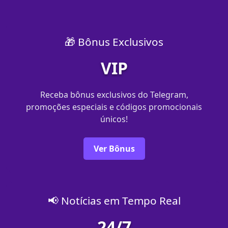
🎁 Bônus Exclusivos
VIP
Receba bônus exclusivos do Telegram,
promoções especiais e códigos promocionais
únicos!
Ver Bônus
📢 Notícias em Tempo Real
24/7