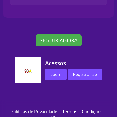
SEGUIR AGORA
Acessos
Login
Registrar-se
Políticas de Privacidade
Termos e Condições