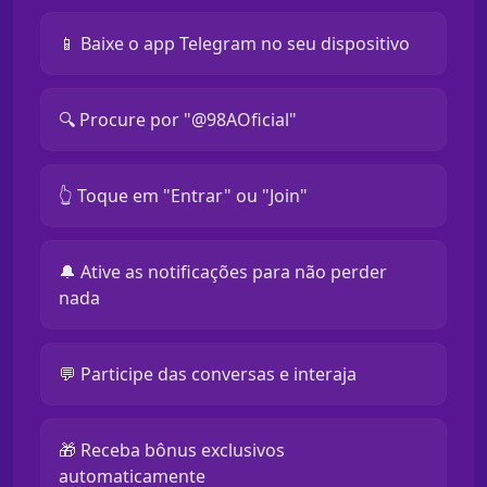
📱 Baixe o app Telegram no seu dispositivo
🔍 Procure por "@98AOficial"
👆 Toque em "Entrar" ou "Join"
🔔 Ative as notificações para não perder
nada
💬 Participe das conversas e interaja
🎁 Receba bônus exclusivos
automaticamente