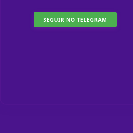
SEGUIR NO TELEGRAM