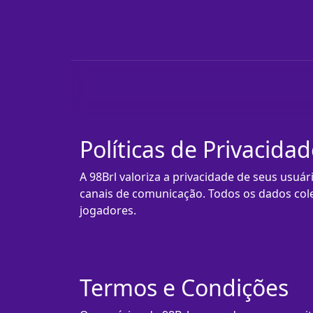
Políticas de Privacida
A 98Brl valoriza a privacidade de seus usu
canais de comunicação. Todos os dados cole
jogadores.
Termos e Condições