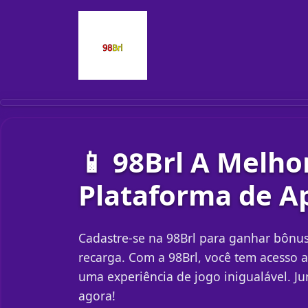
📱 98Brl A Melho
Plataforma de A
Cadastre-se na 98Brl para ganhar bônu
recarga. Com a 98Brl, você tem acesso a
uma experiência de jogo inigualável. J
agora!