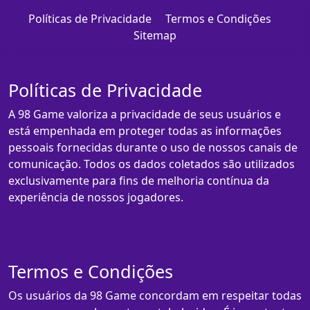
Políticas de Privacidade
Termos e Condições
Sitemap
Políticas de Privacidade
A 98 Game valoriza a privacidade de seus usuários e
está empenhada em proteger todas as informações
pessoais fornecidas durante o uso de nossos canais de
comunicação. Todos os dados coletados são utilizados
exclusivamente para fins de melhoria contínua da
experiência de nossos jogadores.
Termos e Condições
Os usuários da 98 Game concordam em respeitar todas