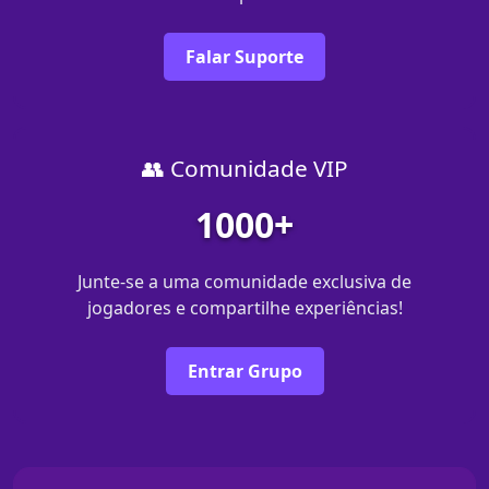
Falar Suporte
👥 Comunidade VIP
1000+
Junte-se a uma comunidade exclusiva de
jogadores e compartilhe experiências!
Entrar Grupo