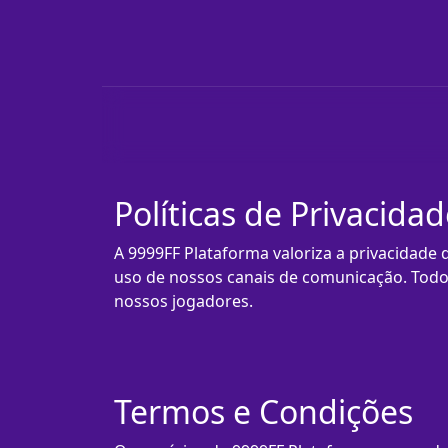
Políticas de Privacida
A 9999FF Plataforma valoriza a privacidade
uso de nossos canais de comunicação. Todos
nossos jogadores.
Termos e Condições