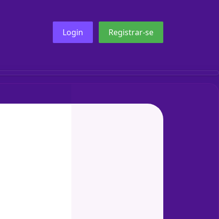
Login
Registrar-se