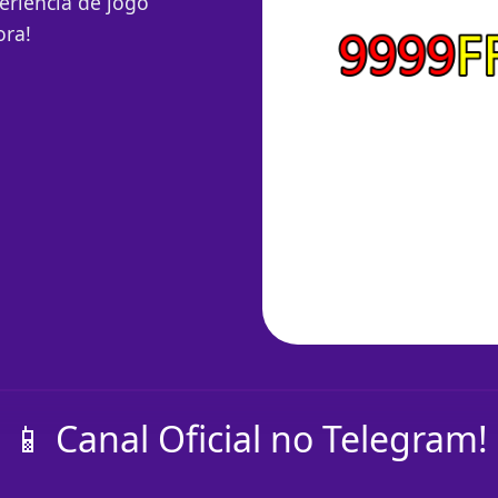
eriência de jogo
ora!
📱 Canal Oficial no Telegram!