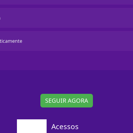
a
aticamente
SEGUIR AGORA
Acessos