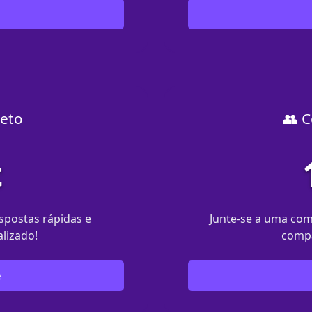
reto
👥 
t
espostas rápidas e
Junte-se a uma com
lizado!
compa
e