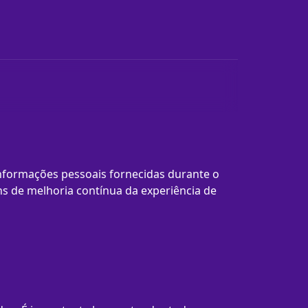
informações pessoais fornecidas durante o
ns de melhoria contínua da experiência de