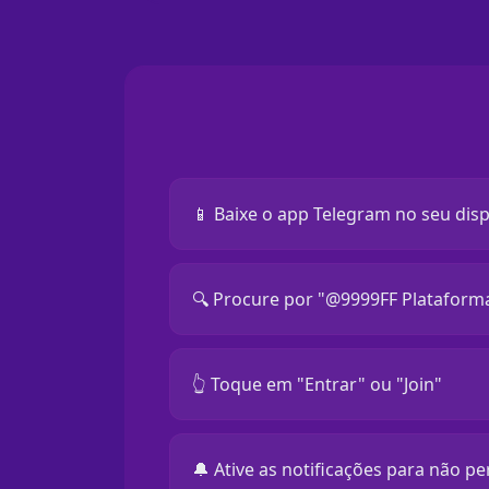
📱 Baixe o app Telegram no seu disp
🔍 Procure por "@9999FF Plataforma
👆 Toque em "Entrar" ou "Join"
🔔 Ative as notificações para não p