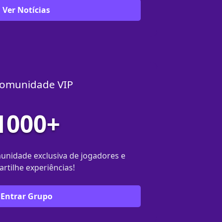
Ver Notícias
Comunidade VIP
1000+
unidade exclusiva de jogadores e
rtilhe experiências!
Entrar Grupo