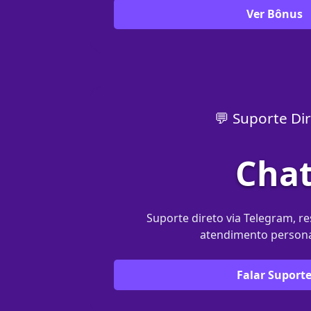
Ver Bônus
💬 Suporte Di
Cha
Suporte direto via Telegram, r
atendimento persona
Falar Suport