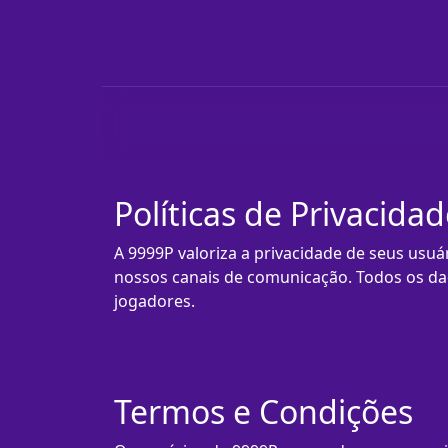
Políticas de Privacida
A 9999P valoriza a privacidade de seus usu
nossos canais de comunicação. Todos os dad
jogadores.
Termos e Condições