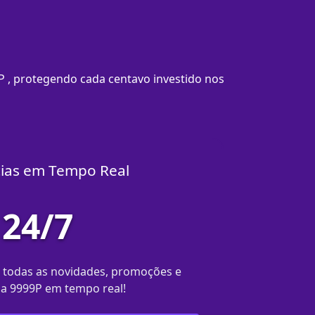
 , protegendo cada centavo investido nos
cias em Tempo Real
24/7
e todas as novidades, promoções e
da 9999P em tempo real!