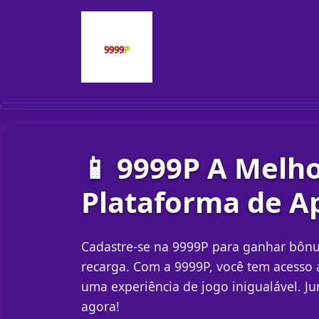
📱 9999P A Melh
Plataforma de A
Cadastre-se na 9999P para ganhar bônu
recarga. Com a 9999P, você tem acesso 
uma experiência de jogo inigualável. J
agora!