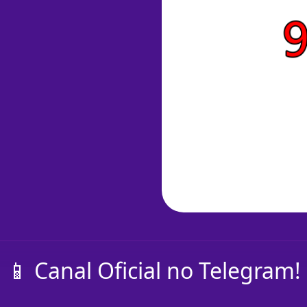
📱 Canal Oficial no Telegram!