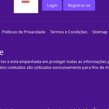
Login
Registrar-se
Políticas de Privacidade
Termos e Condições
Sitemap
de
ários e está empenhada em proteger todas as informações 
os coletados são utilizados exclusivamente para fins de m