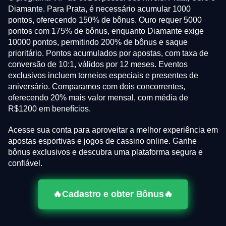
Diamante. Para Prata, é necessário acumular 1000
pontos, oferecendo 150% de bônus. Ouro requer 5000
pontos com 175% de bônus, enquanto Diamante exige
10000 pontos, permitindo 200% de bônus e saque
prioritário. Pontos acumulados por apostas, com taxa de
conversão de 10:1, válidos por 12 meses. Eventos
exclusivos incluem torneios especiais e presentes de
aniversário. Comparamos com dois concorrentes,
oferecendo 20% mais valor mensal, com média de
R$1200 em benefícios.
Acesse sua conta para aproveitar a melhor experiência em
apostas esportivas e jogos de cassino online. Ganhe
bônus exclusivos e descubra uma plataforma segura e
confiável.
🔥Cadastro e obter Bônus🔥