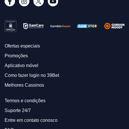
Ofertas especiais
Promoções
Aplicativo móvel
Como fazer login no 39Bet
Melhores Cassinos
Termos e condições
Suporte 24/7
Entre em contato conosco