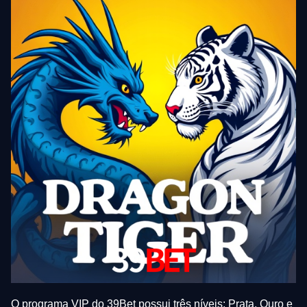
O programa VIP do 39Bet possui três níveis: Prata, Ouro e