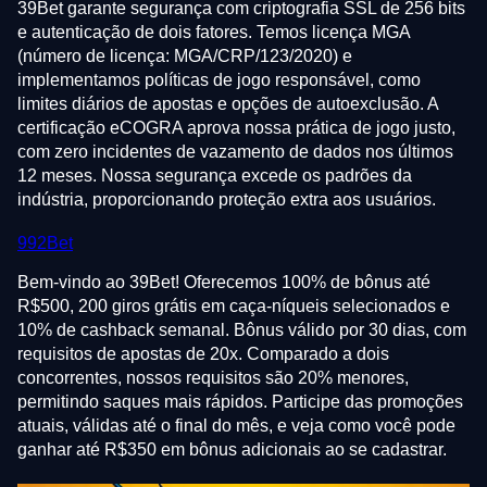
39Bet garante segurança com criptografia SSL de 256 bits
e autenticação de dois fatores. Temos licença MGA
(número de licença: MGA/CRP/123/2020) e
implementamos políticas de jogo responsável, como
limites diários de apostas e opções de autoexclusão. A
certificação eCOGRA aprova nossa prática de jogo justo,
com zero incidentes de vazamento de dados nos últimos
12 meses. Nossa segurança excede os padrões da
indústria, proporcionando proteção extra aos usuários.
992Bet
Bem-vindo ao 39Bet! Oferecemos 100% de bônus até
R$500, 200 giros grátis em caça-níqueis selecionados e
10% de cashback semanal. Bônus válido por 30 dias, com
requisitos de apostas de 20x. Comparado a dois
concorrentes, nossos requisitos são 20% menores,
permitindo saques mais rápidos. Participe das promoções
atuais, válidas até o final do mês, e veja como você pode
ganhar até R$350 em bônus adicionais ao se cadastrar.