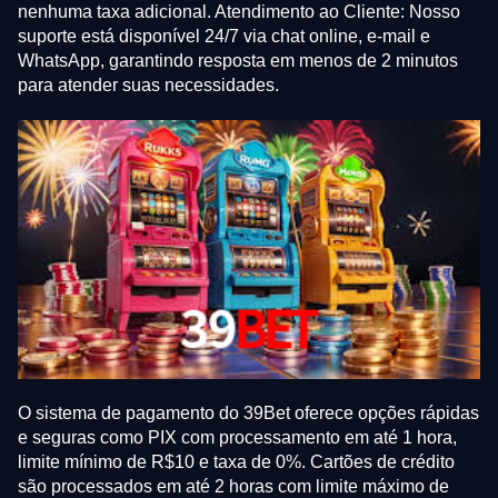
nenhuma taxa adicional. Atendimento ao Cliente: Nosso
suporte está disponível 24/7 via chat online, e-mail e
WhatsApp, garantindo resposta em menos de 2 minutos
para atender suas necessidades.
O sistema de pagamento do 39Bet oferece opções rápidas
e seguras como PIX com processamento em até 1 hora,
limite mínimo de R$10 e taxa de 0%. Cartões de crédito
são processados em até 2 horas com limite máximo de