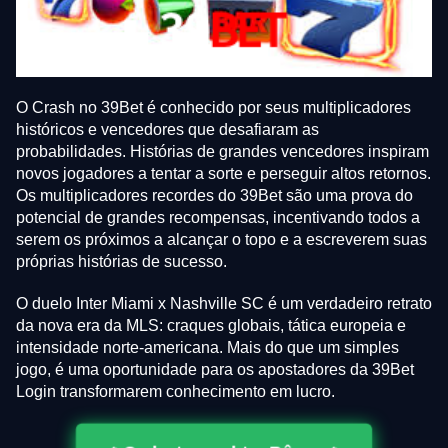
O Crash no 39Bet é conhecido por seus multiplicadores
históricos e vencedores que desafiaram as
probabilidades. Histórias de grandes vencedores inspiram
novos jogadores a tentar a sorte e perseguir altos retornos.
Os multiplicadores recordes do 39Bet são uma prova do
potencial de grandes recompensas, incentivando todos a
serem os próximos a alcançar o topo e a escreverem suas
próprias histórias de sucesso.
O duelo Inter Miami x Nashville SC é um verdadeiro retrato
da nova era da MLS: craques globais, tática europeia e
intensidade norte-americana. Mais do que um simples
jogo, é uma oportunidade para os apostadores da 39Bet
Login transformarem conhecimento em lucro.