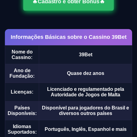
🔥Cadastro e obter Bônus🔥
Informações Básicas sobre o Cassino 39Bet
Nome do
39Bet
Cassino:
Ano de
Quase dez anos
Fundação:
Licenciado e regulamentado pela
Licenças:
Autoridade de Jogos de Malta
Países
Disponível para jogadores do Brasil e
Disponíveis:
diversos outros países
Idiomas
Português, Inglês, Espanhol e mais
Suportados: