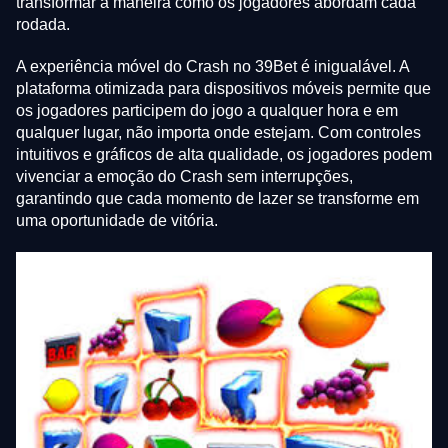
transformar a maneira como os jogadores abordam cada
rodada.
A experiência móvel do Crash no 39Bet é inigualável. A
plataforma otimizada para dispositivos móveis permite que
os jogadores participem do jogo a qualquer hora e em
qualquer lugar, não importa onde estejam. Com controles
intuitivos e gráficos de alta qualidade, os jogadores podem
vivenciar a emoção do Crash sem interrupções,
garantindo que cada momento de lazer se transforme em
uma oportunidade de vitória.