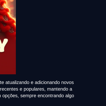
e atualizando e adicionando novos
 recentes e populares, mantendo a
m opções, sempre encontrando algo