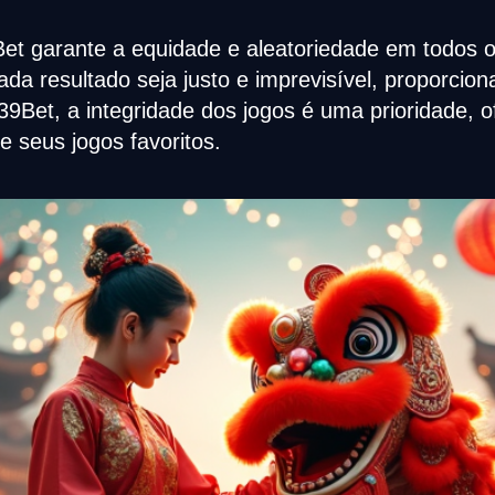
et garante a equidade e aleatoriedade em todos os
a resultado seja justo e imprevisível, proporcio
 39Bet, a integridade dos jogos é uma prioridade, 
 seus jogos favoritos.