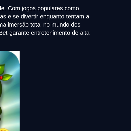
ade. Com jogos populares como
ias e se divertir enquanto tentam a
 uma imersão total no mundo dos
et garante entretenimento de alta