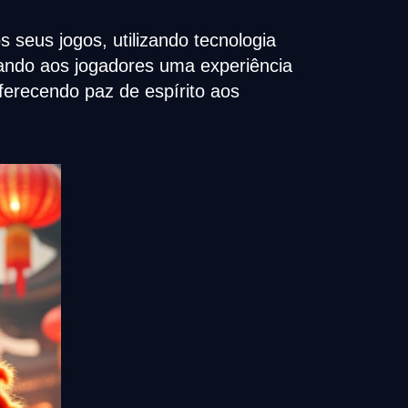
 seus jogos, utilizando tecnologia
nando aos jogadores uma experiência
oferecendo paz de espírito aos