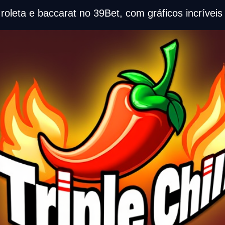
roleta e baccarat no 39Bet, com gráficos incríve