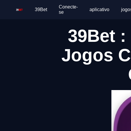
Conecte-
39Bet
aplicativo
jogo
se
39Bet :
Jogos C