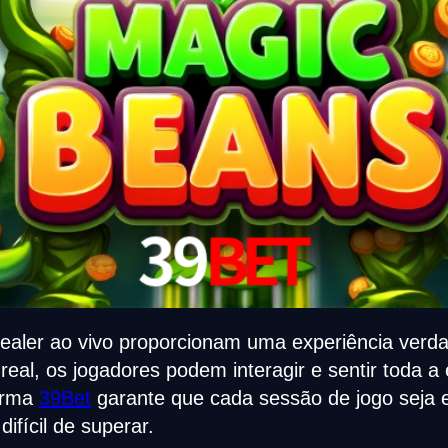
ealer ao vivo proporcionam uma experiência verd
eal, os jogadores podem interagir e sentir toda a
forma
39Bet
garante que cada sessão de jogo seja e
ifícil de superar.