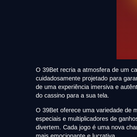
O 39Bet recria a atmosfera de um cas
cuidadosamente projetado para garan
de uma experiência imersiva e autênt
do cassino para a sua tela.
O 39Bet oferece uma variedade de 
especiais e multiplicadores de ganho
divertem. Cada jogo é uma nova chan
mais emocionante e lucrativa.